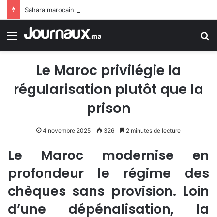
Sahara marocain : la Colombie annonce un changement de sa position et reconnaît la souveraineté du Maroc sur son Sahara
Menu
R
Le Maroc privilégie la
régularisation plutôt que la
prison
4 novembre 2025
326
2 minutes de lecture
Le Maroc modernise en
profondeur le régime des
chèques sans provision. Loin
d’une dépénalisation, la