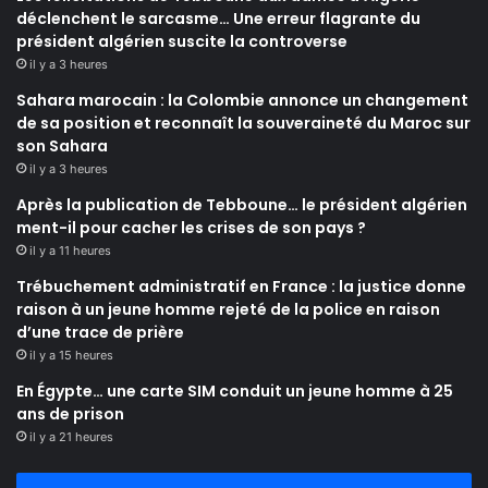
déclenchent le sarcasme… Une erreur flagrante du
président algérien suscite la controverse
il y a 3 heures
Sahara marocain : la Colombie annonce un changement
de sa position et reconnaît la souveraineté du Maroc sur
son Sahara
il y a 3 heures
Après la publication de Tebboune… le président algérien
ment-il pour cacher les crises de son pays ?
il y a 11 heures
Trébuchement administratif en France : la justice donne
raison à un jeune homme rejeté de la police en raison
d’une trace de prière
il y a 15 heures
En Égypte… une carte SIM conduit un jeune homme à 25
ans de prison
il y a 21 heures