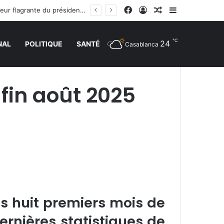
Facebook
Connexion
Article Aléatoire
Sidebar (barr
Les félicitations de Tebboune aux dames d’Algérie déclenchent le sarcasme… Une erreur flagrante du président algérien suscite la controverse
℃
24
NAL
POLITIQUE
SANTÉ
Casablanca
 fin août 2025
es huit premiers mois de
ernières statistiques de