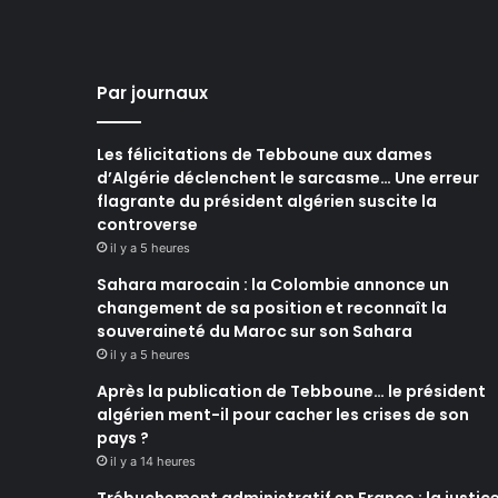
Par journaux
Les félicitations de Tebboune aux dames
d’Algérie déclenchent le sarcasme… Une erreur
flagrante du président algérien suscite la
controverse
il y a 5 heures
Sahara marocain : la Colombie annonce un
changement de sa position et reconnaît la
souveraineté du Maroc sur son Sahara
il y a 5 heures
Après la publication de Tebboune… le président
algérien ment-il pour cacher les crises de son
pays ?
il y a 14 heures
Trébuchement administratif en France : la justic