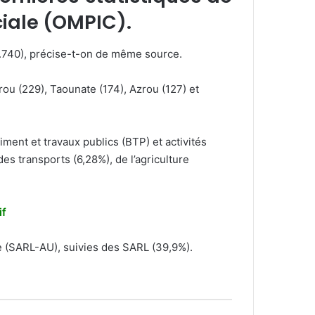
ciale (OMPIC).
1.740), précise-t-on de même source.
frou (229), Taounate (174), Azrou (127) et
iment et travaux publics (BTP) et activités
des transports (6,28%), de l’agriculture
if
ue (SARL-AU), suivies des SARL (39,9%).