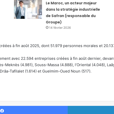
Le Maroc, un acteur majeur
dans la stratégie industrielle
de Safran (responsable du
Groupe)
14 février 2026
é créées à fin août 2025, dont 51.979 personnes morales et 20.
ement avec 22.594 entreprises créées à fin août dernier, deva
 Fès-Meknès (4.981), Souss-Massa (4.888), l’Oriental (4.048), L
 Drâa-Tafilalet (1.614) et Guelmim-Oued Noun (517).
Facebook