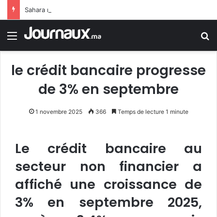
Sahara marocain : la Colombie annonce un changement de sa position et reconnaît la souveraineté du Maroc sur son Sahara
Menu
R
le crédit bancaire progresse
de 3% en septembre
1 novembre 2025
366
Temps de lecture 1 minute
Le crédit bancaire au
secteur non financier a
affiché une croissance de
3% en septembre 2025,