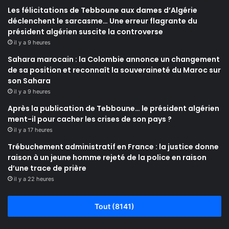
Les félicitations de Tebboune aux dames d’Algérie
déclenchent le sarcasme… Une erreur flagrante du
président algérien suscite la controverse
il y a 9 heures
Sahara marocain : la Colombie annonce un changement
de sa position et reconnaît la souveraineté du Maroc sur
son Sahara
il y a 9 heures
Après la publication de Tebboune… le président algérien
ment-il pour cacher les crises de son pays ?
il y a 17 heures
Trébuchement administratif en France : la justice donne
raison à un jeune homme rejeté de la police en raison
d’une trace de prière
il y a 22 heures
Tout (8141)