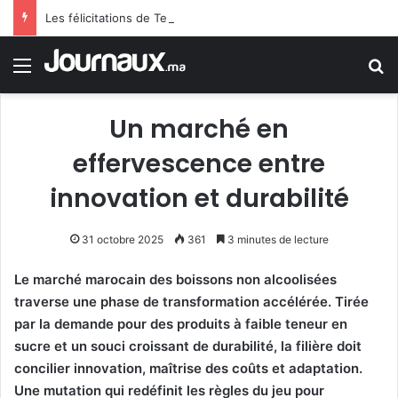
Les félicitations de Tebboune aux dames d’Algérie déclenchent le sarcasme… Une erreur flagrante du président algérien suscite la controverse
Menu
R
Un marché en
effervescence entre
innovation et durabilité
31 octobre 2025
361
3 minutes de lecture
Le marché marocain des boissons non alcoolisées
traverse une phase de transformation accélérée. Tirée
par la demande pour des produits à faible teneur en
sucre et un souci croissant de durabilité, la filière doit
concilier innovation, maîtrise des coûts et adaptation.
Une mutation qui redéfinit les règles du jeu pour