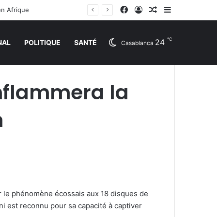
Facebook
Connexion
Article Aléatoire
Sidebar (barr
en Afrique
℃
24
NAL
POLITIQUE
SANTÉ
Casablanca
enflammera la
n
par le phénomène écossais aux 18 disques de
i est reconnu pour sa capacité à captiver