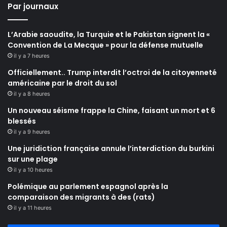
Par journaux
L’Arabie saoudite, la Turquie et le Pakistan signent la «
Convention de La Mecque » pour la défense mutuelle
il y a 7 heures
Officiellement.. Trump interdit l’octroi de la citoyenneté
américaine par le droit du sol
il y a 8 heures
Un nouveau séisme frappe la Chine, faisant un mort et 6
blessés
il y a 9 heures
Une juridiction française annule l’interdiction du burkini
sur une plage
il y a 10 heures
Polémique au parlement espagnol après la
comparaison des migrants à des (rats)
il y a 11 heures