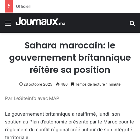
Officiellement.. Trump interdit l’octroi de la citoyenneté américaine par le droit du sol
Menu
R
Sahara marocain: le
gouvernement britannique
réitère sa position
28 octobre 2025
486
Temps de lecture 1 minute
Par LeSiteinfo avec MAP
Le gouvernement britannique a réaffirmé, lundi, son
soutien au Plan d’autonomie présenté par le Maroc pour le
règlement du conflit régional créé autour de son intégrité
territoriale.