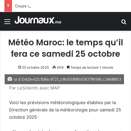
Coups de filet en Espagne : démantèlement d’un réseau algérien de trafic de migrants et de drogue
Menu
R
Météo Maroc: le temps qu’il
fera ce samedi 25 octobre
25 octobre 2025
409
Temps de lecture 1 minute
xr:d:DADw42UX86o:8721,j:8610180816583780106,t:24040813
Par LeSiteinfo avec MAP
Voici les prévisions météorologiques établies par la
Direction générale de la météorologie pour samedi 25
octobre 2025 :