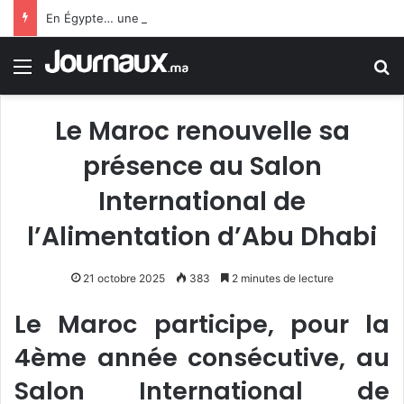
En Égypte… une carte SIM conduit un jeune homme à 25 ans de prison
Menu
R
Le Maroc renouvelle sa
présence au Salon
International de
l’Alimentation d’Abu Dhabi
21 octobre 2025
383
2 minutes de lecture
Le Maroc participe, pour la
4ème année consécutive, au
Salon International de