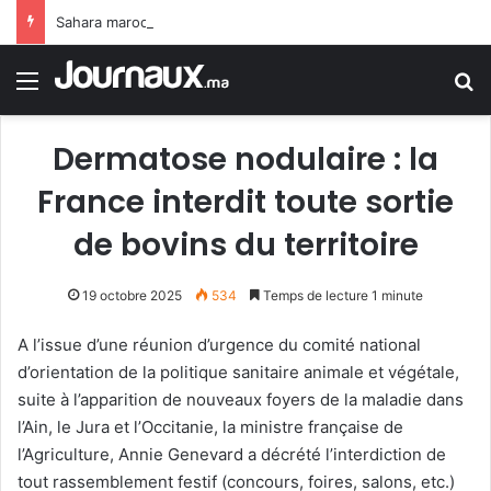
Sahara marocain : la Colombie annonce un changement de sa position et reconnaît la souveraineté du Maroc sur son Sahara
Menu
R
Dermatose nodulaire : la
France interdit toute sortie
de bovins du territoire
19 octobre 2025
534
Temps de lecture 1 minute
A l’issue d’une réunion d’urgence du comité national
d’orientation de la politique sanitaire animale et végétale,
suite à l’apparition de nouveaux foyers de la maladie dans
l’Ain, le Jura et l’Occitanie, la ministre française de
l’Agriculture, Annie Genevard a décrété l’interdiction de
tout rassemblement festif (concours, foires, salons, etc.)