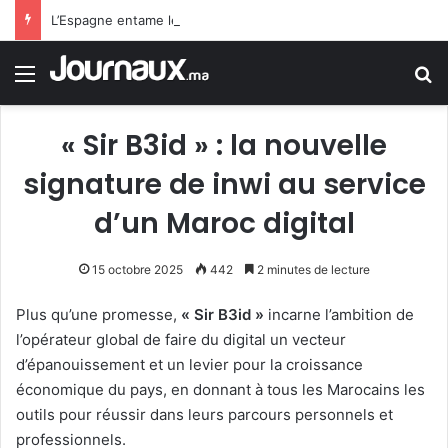
L’Espagne entame les contrôles aux frontières aux voyageurs venant d’Italie
Menu
R
« Sir B3id » : la nouvelle
signature de inwi au service
d’un Maroc digital
15 octobre 2025
442
2 minutes de lecture
Plus qu’une promesse,
« Sir B3id »
incarne l’ambition de
l’opérateur global de faire du digital un vecteur
d’épanouissement et un levier pour la croissance
économique du pays, en donnant à tous les Marocains les
outils pour réussir dans leurs parcours personnels et
professionnels.