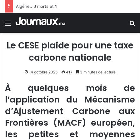
Algérie.. 6 morts et 19 blessés suite au renversement d’un bus à Constantine
Menu
R
Le CESE plaide pour une taxe
carbone nationale
14 octobre 2025
417
3 minutes de lecture
À quelques mois de
l’application du Mécanisme
d’Ajustement Carbone aux
Frontières (MACF) européen,
les petites et moyennes