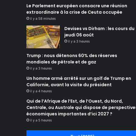
Le Parlement européen consacre une réunion
extraordinaire à la crise de Ceuta occupée
il y a 58 minutes
Devises vs Dirham : les cours du
jeudi 06 août
il y a 3 heures
Trump : nous détenons 60% des réserves
mondiales de pétrole et de gaz
il y a 3 heures
Un homme armé arrêté sur un golf de Trump en
Californie, avant la visite du président
il y a 4 heures
Qui de l’Afrique de l’Est, de l’Ouest, du Nord,
Centrale, ou Australe qui dispose de perspective
économiques importantes d’ici 2027 ?
il y a 5 heures