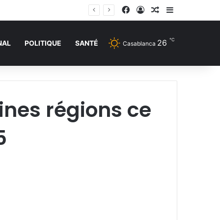
Facebook
Connexion
Article Aléatoire
Sidebar (barr
℃
26
NAL
POLITIQUE
SANTÉ
Casablanca
ines régions ce
5