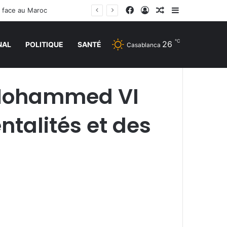
Facebook
Connexion
Article Aléatoire
Sidebar (barr
e face au Maroc
℃
26
NAL
POLITIQUE
SANTÉ
Casablanca
i Mohammed VI
talités et des