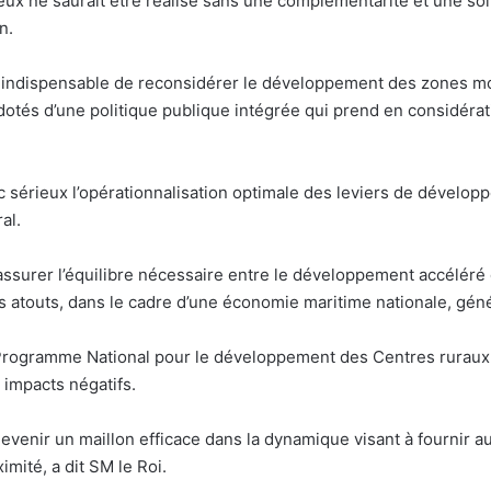
eux ne saurait être réalisé sans une complémentarité et une soli
n.
ent indispensable de reconsidérer le développement des zones m
dotés d’une politique publique intégrée qui prend en considérat
érieux l’opérationnalisation optimale des leviers de développem
ral.
à assurer l’équilibre nécessaire entre le développement accélér
s atouts, dans le cadre d’une économie maritime nationale, géné
 Programme National pour le développement des Centres ruraux 
s impacts négatifs.
enir un maillon efficace dans la dynamique visant à fournir au
mité, a dit SM le Roi.