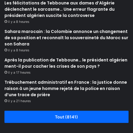
Les félicitations de Tebboune aux dames d’Algérie
déclenchent le sarcasme… Une erreur flagrante du
président algérien suscite la controverse
il y a 8 heures
Sahara marocain : la Colombie annonce un changement
de sa position et reconnaît la souveraineté du Maroc sur
son Sahara
il y a 8 heures
Après la publication de Tebboune… le président algérien
ment-il pour cacher les crises de son pays ?
il y a 17 heures
Trébuchement administratif en France : la justice donne
raison à un jeune homme rejeté de la police en raison
d’une trace de prière
il y a 21 heures
Tout (8141)