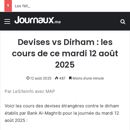
Les félicitations de Tebboune aux dames d’Algérie déclenchent le sarcasme… Une erreur flagrante du président algérien suscite la controverse
Menu
R
Devises vs Dirham : les
cours de ce mardi 12 août
2025
12 août 2025
487
Moins d’une minute
Par LeSiteinfo avec MAP
Voici les cours des devises étrangères contre le dirham
établis par Bank Al-Maghrib pour la journée du mardi 12
août 2025 :