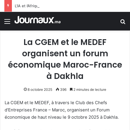
L’IA et l’Afrique: Selon FMI, l’IA n’est pas qu’elle remplacera les employés de bureau, mais qu’elle dopera la productivité dans l’ensemble de l’économie Subsaharienne
Menu
R
La CGEM et le MEDEF
organisent un forum
économique Maroc-France
à Dakhla
8 octobre 2025
396
2 minutes de lecture
La CGEM et le MEDEF
, à travers
le Club des Chefs
d’Entreprises France – Maroc,
organisent un
Forum
économique de haut niveau le 9 octobre 2025 à Dakhla.