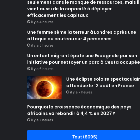
seulement dans le manque de ressources, mais il
vient aussi de la capacité à déployer
efficacement les capitaux
il y a 4 heures
Une femme sème la terreur à Londres après une
attaque au couteau sur 4 personnes
il y a 5 heures
Un enfant migrant épate une Espagnole par son
initiative pour nettoyer un parc à Ceuta occupée
il y a 6 heures
Une éclipse solaire spectaculai
attendue le 12 août en France
il y a 7 heures
Pourquoi la croissance économique des pays
africains va rebondir à 4,4 % en 2027 ?
il y a 7 heures
Tout (8095)