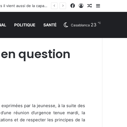
Facebook
Connexion
Article Aléatoire
Sidebar (barr
BAD: le problème de l’Afrique ne réside pas seulement dans le manque de ressources, mais il vient aussi de la capacité à déployer efficacement les capitaux
℃
23
NAL
POLITIQUE
SANTÉ
Casablanca
s en question
 exprimées par la jeunesse, à la suite des
d’une réunion d’urgence tenue mardi, la
tations et de respecter les principes de la