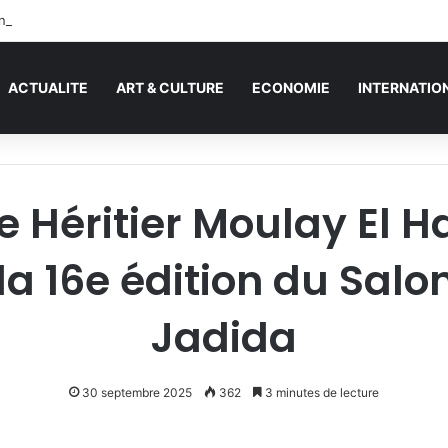
nons 60% des réserves mondiales de pétrole et de gaz
ACTUALITE
ART & CULTURE
ECONOMIE
INTERNATIO
nce Héritier Moulay El 
la 16e édition du Salo
Jadida
30 septembre 2025
362
3 minutes de lecture