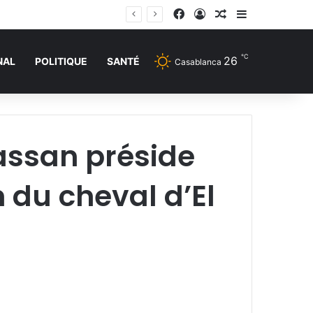
Facebook
Connexion
Article Aléatoire
Sidebar (barr
℃
26
NAL
POLITIQUE
SANTÉ
Casablanca
Hassan préside
n du cheval d’El