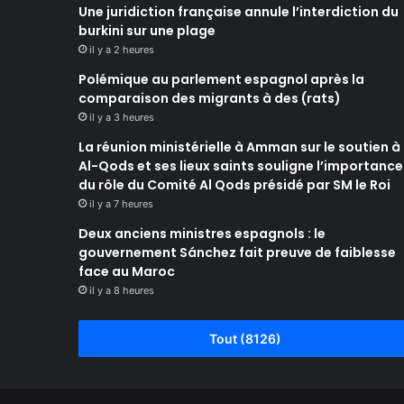
Une juridiction française annule l’interdiction du
burkini sur une plage
il y a 2 heures
Polémique au parlement espagnol après la
comparaison des migrants à des (rats)
il y a 3 heures
La réunion ministérielle à Amman sur le soutien à
Al-Qods et ses lieux saints souligne l’importance
du rôle du Comité Al Qods présidé par SM le Roi
il y a 7 heures
Deux anciens ministres espagnols : le
gouvernement Sánchez fait preuve de faiblesse
face au Maroc
il y a 8 heures
Tout (8126)