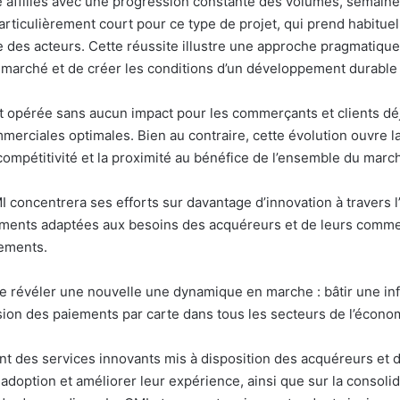
é affiliés avec une progression constante des volumes, semain
articulièrement court pour ce type de projet, qui prend habituel
le des acteurs. Cette réussite illustre une approche pragmatique :
u marché et de créer les conditions d’un développement durable
t opérée sans aucun impact pour les commerçants et clients déj
erciales optimales. Bien au contraire, cette évolution ouvre la
a compétitivité et la proximité au bénéfice de l’ensemble du marc
 concentrera ses efforts sur davantage d’innovation à travers 
iements adaptées aux besoins des acquéreurs et de leurs commerç
ements.
révéler une nouvelle une dynamique en marche : bâtir une infr
usion des paiements par carte dans tous les secteurs de l’écono
ent des services innovants mis à disposition des acquéreurs e
doption et améliorer leur expérience, ainsi que sur la consolida