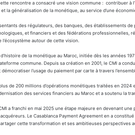
ette rencontre a consacré une vision commune : contribuer à l’
n et la généralisation de la monétique, au service d’une économi
ésentants des régulateurs, des banques, des établissements d
nologiques, et financiers et des fédérations professionnelles, r
e l’écosystème autour de cette vision.
s d’histoire de la monétique au Maroc, initiée dès les années 1
plateforme commune. Depuis sa création en 2001, le CMI a condui
démocratiser l’usage du paiement par carte à travers l’ensemble
plus de 200 millions d’opérations monétiques traitées en 2024 
rnisation des services financiers au Maroc et a soutenu la tran
e CMI a franchi en mai 2025 une étape majeure en devenant une 
x acquéreurs. Le Casablanca Payment Agreement en a constitué 
rtager cette transformation et ses ambitieuses perspectives a