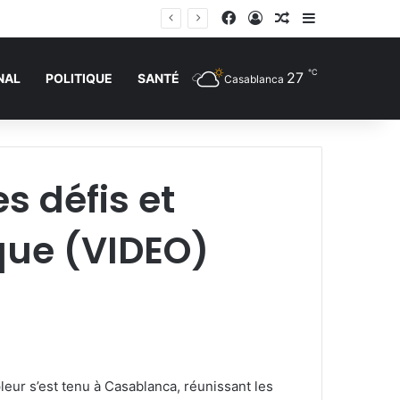
Facebook
Connexion
Article Aléatoire
Sidebar (barr
℃
27
NAL
POLITIQUE
SANTÉ
Casablanca
s défis et
que (VIDEO)
eur s’est tenu à Casablanca, réunissant les