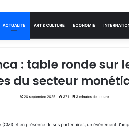
 française annule l’interdiction du burkini sur une plage
ACTUALITE
ART & CULTURE
ECONOMIE
INTERNATIO
a : table ronde sur le
es du secteur monéti
20 septembre 2025
371
3 minutes de lecture
re (CMI) et en présence de ses partenaires, un événement d’ampl