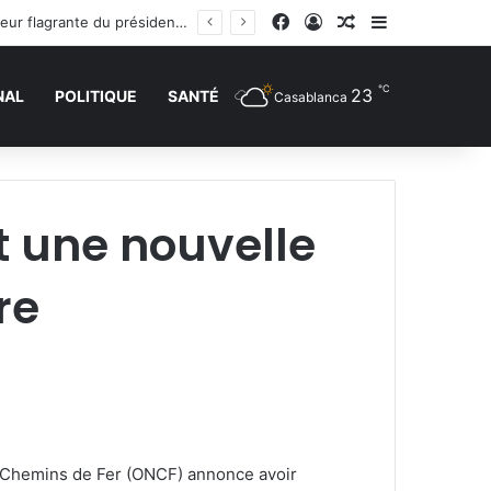
Facebook
Connexion
Article Aléatoire
Sidebar (barr
Les félicitations de Tebboune aux dames d’Algérie déclenchent le sarcasme… Une erreur flagrante du président algérien suscite la controverse
℃
23
NAL
POLITIQUE
SANTÉ
Casablanca
t une nouvelle
re
es Chemins de Fer (ONCF) annonce avoir