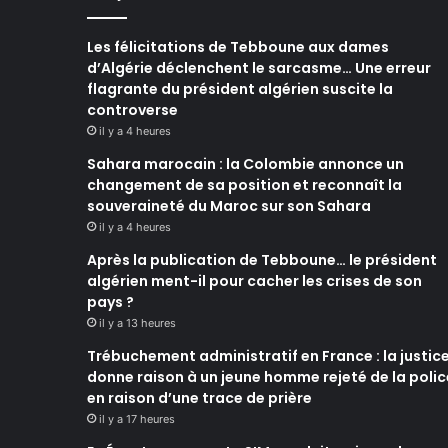
Les félicitations de Tebboune aux dames
d’Algérie déclenchent le sarcasme… Une erreur
flagrante du président algérien suscite la
controverse
il y a 4 heures
Sahara marocain : la Colombie annonce un
changement de sa position et reconnaît la
souveraineté du Maroc sur son Sahara
il y a 4 heures
Après la publication de Tebboune… le président
algérien ment-il pour cacher les crises de son
pays ?
il y a 13 heures
Trébuchement administratif en France : la justic
donne raison à un jeune homme rejeté de la polic
en raison d’une trace de prière
il y a 17 heures