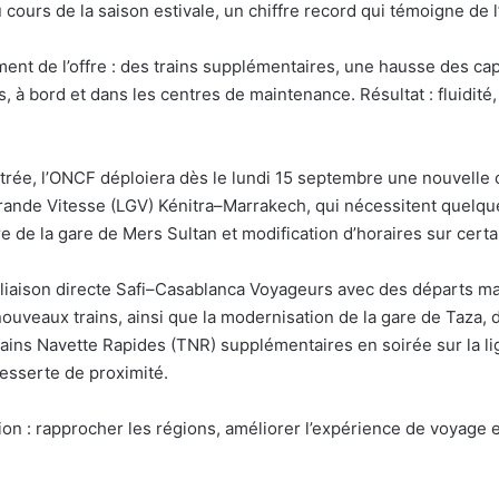
ours de la saison estivale, un chiffre record qui témoigne de l’a
nt de l’offre : des trains supplémentaires, une hausse des capa
 à bord et dans les centres de maintenance. Résultat : fluidité,
trée, l’ONCF déploiera dès le lundi 15 septembre une nouvelle of
Grande Vitesse (LGV) Kénitra–Marrakech, qui nécessitent quelq
e de la gare de Mers Sultan et modification d’horaires sur certa
iaison directe Safi–Casablanca Voyageurs avec des départs mati
ouveaux trains, ainsi que la modernisation de la gare de Taza,
ins Navette Rapides (TNR) supplémentaires en soirée sur la li
desserte de proximité.
n : rapprocher les régions, améliorer l’expérience de voyage et