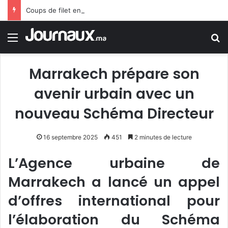
Coups de filet en Espagne : démantèlement d’un réseau algérien de trafic de migrants et de drogue
Menu
R
Marrakech prépare son
avenir urbain avec un
nouveau Schéma Directeur
16 septembre 2025
451
2 minutes de lecture
L’Agence urbaine de
Marrakech a lancé un appel
d’offres international pour
l’élaboration du Schéma