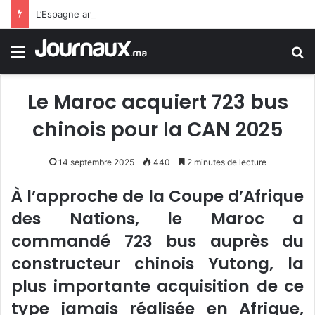
L’Espagne annonce des mesures d’inspection pour les passagers venant d’Italie
Menu
R
Le Maroc acquiert 723 bus
chinois pour la CAN 2025
14 septembre 2025
440
2 minutes de lecture
À l’approche de la Coupe d’Afrique
des Nations, le Maroc a
commandé 723 bus auprès du
constructeur chinois Yutong, la
plus importante acquisition de ce
type jamais réalisée en Afrique,