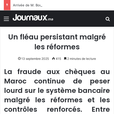
Arrivée de M. Bourita à Cali pour représenter Sa Majesté le Roi à la cérémonie d’investiture du nouveau président colombien
Menu
R
Un fléau persistant malgré
les réformes
13 septembre 2025
415
2 minutes de lecture
La fraude aux chèques au
Maroc continue de peser
lourd sur le système bancaire
malgré les réformes et les
contrôles renforcés. Entre