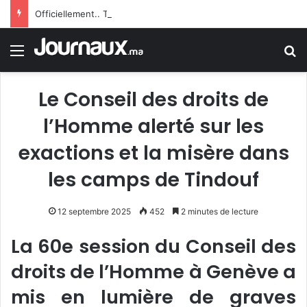
Officiellement.. Trump interdit l’octroi de la citoyenneté américaine par le droit du sol
Menu
R
Le Conseil des droits de
l’Homme alerté sur les
exactions et la misère dans
les camps de Tindouf
12 septembre 2025
452
2 minutes de lecture
La 60e session du Conseil des
droits de l’Homme à Genève a
mis en lumière de graves