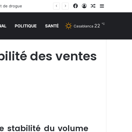
Facebook
Connexion
Article Aléatoire
Sidebar (barr
et de drogue
℃
22
NAL
POLITIQUE
SANTÉ
Casablanca
ilité des ventes
e stabilité du volume