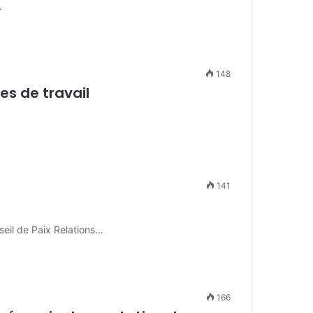
…
148
es de travail
141
eil de Paix Relations…
166