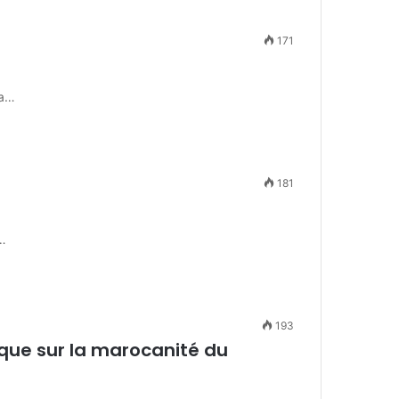
171
 a…
181
…
193
oque sur la marocanité du