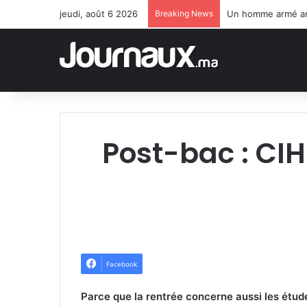
jeudi, août 6 2026
Breaking News
Un homme armé arrê
Post-bac : CIH
Facebook
Parce que la rentrée concerne aussi les étu