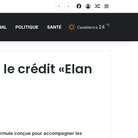
Facebook
Connexion
Article Aléatoire
Sidebar (barr
℃
24
NAL
POLITIQUE
SANTÉ
Casablanca
le crédit «Elan
 formule conçue pour accompagner les