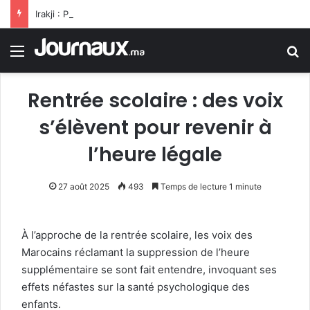
Irakji : Pas de négociations avec Washington pour le moment, leur reprise est liée à la fin des violations
Menu
R
Rentrée scolaire : des voix
s’élèvent pour revenir à
l’heure légale
27 août 2025
493
Temps de lecture 1 minute
À l’approche de la rentrée scolaire, les voix des
Marocains réclamant la suppression de l’heure
supplémentaire se sont fait entendre, invoquant ses
effets néfastes sur la santé psychologique des
enfants.