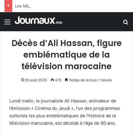
Les félicitations de Tebboune aux dames d’Algérie déclenchent le sarcasme… Une erreur flagrante du président algérien suscite la controverse
Menu
R
Décès d’Ali Hassan, figure
emblématique de la
télévision marocaine
25 août 2025
476
Temps de lecture 1 minute
Lundi matin, le journaliste Ali Hassan, animateur de
l’émission
« Cinéma du Jeudi »
, l’un des programmes
culturels les plus emblématiques de l’histoire de la
télévision marocaine, est décédé à l’âge de 80 ans.