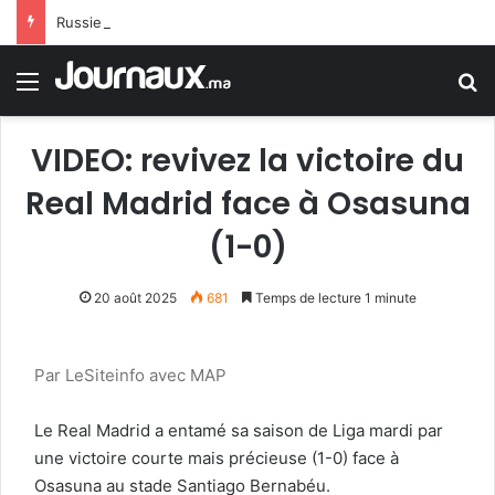
Russie: Le programme russe MC-21 a atteint une nouvelle étape avec le vol inaugural de son premier avion de série
Menu
R
VIDEO: revivez la victoire du
Real Madrid face à Osasuna
(1-0)
20 août 2025
681
Temps de lecture 1 minute
Par LeSiteinfo avec MAP
Le Real Madrid a entamé sa saison de Liga mardi par
une victoire courte mais précieuse (1-0) face à
Osasuna au stade Santiago Bernabéu.