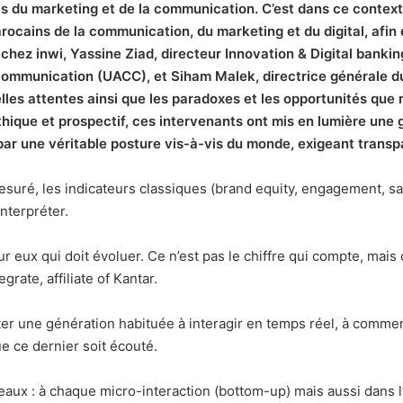
els du marketing et de la communication. C’est dans ce contex
ocains de la communication, du marketing et du digital, afin 
chez inwi, Yassine Ziad, directeur Innovation & Digital banki
ommunication (UACC), et Siham Malek, directrice générale du c
lles attentes ainsi que les paradoxes et les opportunités que
thique et prospectif, ces intervenants ont mis en lumière une
r une véritable posture vis-à-vis du monde, exigeant transp
esuré, les indicateurs classiques (brand equity, engagement, sat
nterpréter.
 eux qui doit évoluer. Ce n’est pas le chiffre qui compte, mais c
rate, affiliate of Kantar.
er une génération habituée à interagir en temps réel, à commen
e ce dernier soit écouté.
niveaux : à chaque micro-interaction (bottom-up) mais aussi dans 