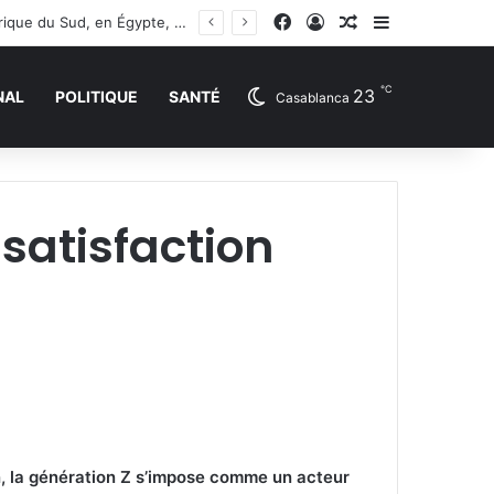
Facebook
Connexion
Article Aléatoire
Sidebar (barr
La capitalisation boursière de l’Afrique a atteint 1 200 Milliards de Dollars concentrée en Afrique du Sud, en Égypte, au Nigeria et au Maroc
℃
23
NAL
POLITIQUE
SANTÉ
Casablanca
 satisfaction
, la génération Z s’impose comme un acteur