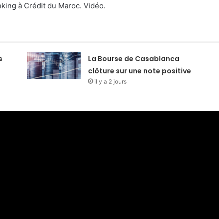
nking à Crédit du Maroc. Vidéo.
s
La Bourse de Casablanca
clôture sur une note positive
il y a 2 jours