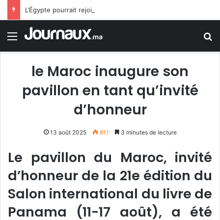
L’Égypte pourrait rejoindre le pacte de défense Arabie saoudite-Pakistan-Turquie
Menu
R
le Maroc inaugure son
pavillon en tant qu’invité
d’honneur
13 août 2025
611
3 minutes de lecture
Le pavillon du Maroc, invité
d’honneur de la 21e édition du
Salon international du livre de
Panama (11-17 août), a été