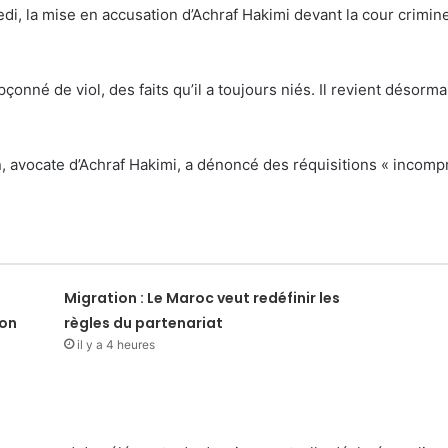
edi, la mise en accusation d’Achraf Hakimi devant la cour crim
onné de viol, des faits qu’il a toujours niés. Il revient désormai
n, avocate d’Achraf Hakimi, a dénoncé des réquisitions « incomp
Migration : Le Maroc veut redéfinir les
ion
règles du partenariat
il y a 4 heures