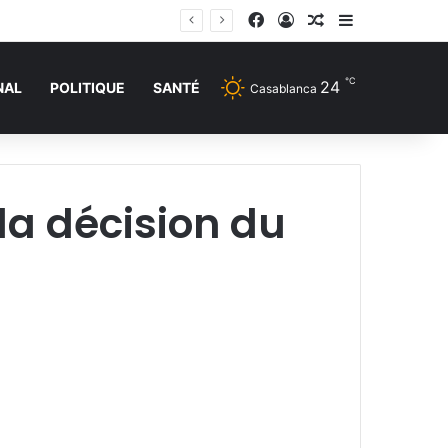
Facebook
Connexion
Article Aléatoire
Sidebar (barr
℃
24
NAL
POLITIQUE
SANTÉ
Casablanca
la décision du