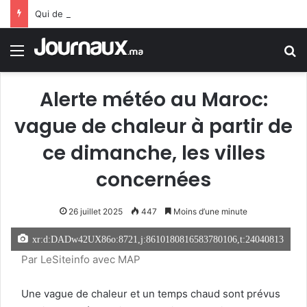
Qui de l’Afrique de l’Est, de l’Ouest, du Nord, Centrale, ou Australe qui dispose de perspectives économiques importantes d’ici 2027 ?
Menu
R
Alerte météo au Maroc:
vague de chaleur à partir de
ce dimanche, les villes
concernées
26 juillet 2025
447
Moins d’une minute
xr:d:DADw42UX86o:8721,j:8610180816583780106,t:24040813
Par LeSiteinfo avec MAP
Une vague de chaleur et un temps chaud sont prévus