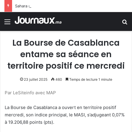
Sahara marocain : la Colombie annonce un changement de sa position et reconnaît la souveraineté du Maroc sur son Sahara
Menu
R
La Bourse de Casablanca
entame sa séance en
territoire positif ce mercredi
23 juillet 2025
460
Temps de lecture 1 minute
Par LeSiteinfo avec MAP
La Bourse de Casablanca a ouvert en territoire positif
mercredi, son indice principal, le MASI, s’adjugeant 0,07%
à 19.206,88 points (pts).