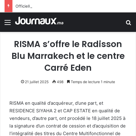
Officiellement.. Trump interdit l’octroi de la citoyenneté américaine par le droit du sol
Menu
R
RISMA s’offre le Radisson
Blu Marrakech et le centre
Carré Eden
21 juillet 2025
498
Temps de lecture 1 minute
RISMA en qualité d’acquéreur, d’une part, et
RESIDENCE SIYAHA 2 et CAP ESTATE en qualité de
vendeurs, d’autre part, ont procédé le 18 juillet 2025 à
la signature d’un contrat de cession et d’acquisition de
l’intégralité des titres du Centre Multifonctionnel de