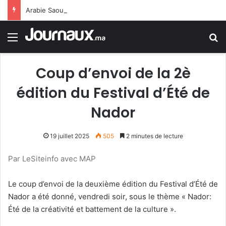
Arabie Saoudite annonce 11 civils blessés suite à un pilonnage houthi visant Najran
Menu
R
Coup d’envoi de la 2è
édition du Festival d’Été de
Nador
19 juillet 2025
505
2 minutes de lecture
Par LeSiteinfo avec MAP
Le coup d’envoi de la deuxième édition du Festival d’Été de
Nador a été donné, vendredi soir, sous le thème « Nador:
Été de la créativité et battement de la culture ».