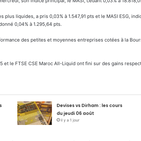
rcredi, son indice principal, le MASI, cédant 0,03% à 18.818,05
s plus liquides, a pris 0,03% à 1.547,91 pts et le MASI ESG, indi
donné 0,04% à 1.295,64 pts.
formance des petites et moyennes entreprises cotées à la Bour
5 et le FTSE CSE Maroc All-Liquid ont fini sur des gains respect
s
Devises vs Dirham : les cours
du jeudi 06 août
il y a 1 jour