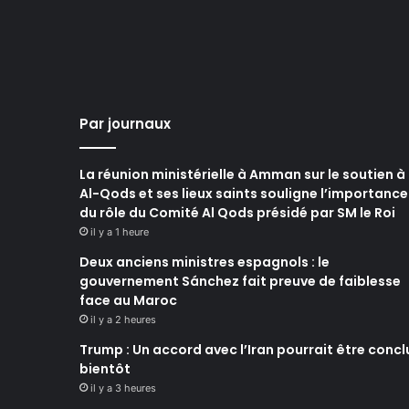
Par journaux
La réunion ministérielle à Amman sur le soutien à
Al-Qods et ses lieux saints souligne l’importance
du rôle du Comité Al Qods présidé par SM le Roi
il y a 1 heure
Deux anciens ministres espagnols : le
gouvernement Sánchez fait preuve de faiblesse
face au Maroc
il y a 2 heures
Trump : Un accord avec l’Iran pourrait être concl
bientôt
il y a 3 heures