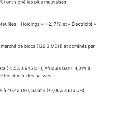
86%) ont signé les plus mauvaises
euilles – Holdings » (+2,17%) et « Électricité »
le marché de blocs (129,3 MDH) et dominés par
data (-5,5% à 945 DH), Afriquia Gaz (-4,01% à
 les plus fortes baisses.
% à 40,43 DH), Salafin (+7,06% à 616 DH),