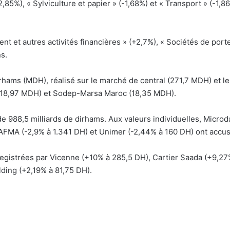
2,85%), « Sylviculture et papier » (-1,68%) et « Transport » (-1,
t et autres activités financières » (+2,7%), « Sociétés de portef
ns.
irhams (MDH), réalisé sur le marché de central (271,7 MDH) et 
(18,97 MDH) et Sodep-Marsa Maroc (18,35 MDH).
s de 988,5 milliards de dirhams. Aux valeurs individuelles, Micro
FMA (-2,9% à 1.341 DH) et Unimer (-2,44% à 160 DH) ont accusé
nregistrées par Vicenne (+10% à 285,5 DH), Cartier Saada (+9,27
ding (+2,19% à 81,75 DH).