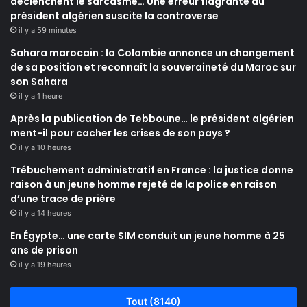
déclenchent le sarcasme… Une erreur flagrante du
président algérien suscite la controverse
il y a 59 minutes
Sahara marocain : la Colombie annonce un changement
de sa position et reconnaît la souveraineté du Maroc sur
son Sahara
il y a 1 heure
Après la publication de Tebboune… le président algérien
ment-il pour cacher les crises de son pays ?
il y a 10 heures
Trébuchement administratif en France : la justice donne
raison à un jeune homme rejeté de la police en raison
d’une trace de prière
il y a 14 heures
En Égypte… une carte SIM conduit un jeune homme à 25
ans de prison
il y a 19 heures
Tout (8140)