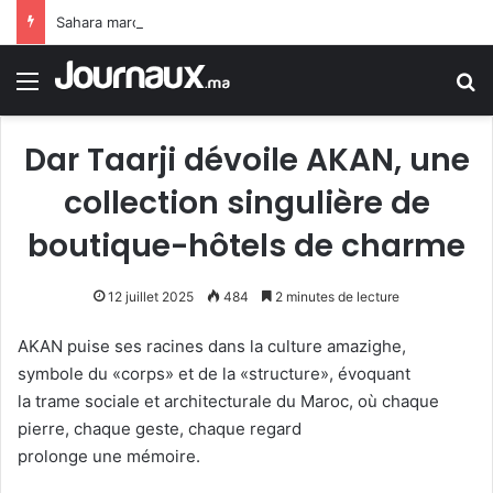
Sahara marocain : la Colombie annonce un changement de sa position et reconnaît la souveraineté du Maroc sur son Sahara
Menu
R
Dar Taarji dévoile AKAN, une
collection singulière de
boutique-hôtels de charme
12 juillet 2025
484
2 minutes de lecture
AKAN puise ses racines dans la culture amazighe,
symbole du «corps» et de la «structure», évoquant
la trame sociale et architecturale du Maroc, où chaque
pierre, chaque geste, chaque regard
prolonge une mémoire.