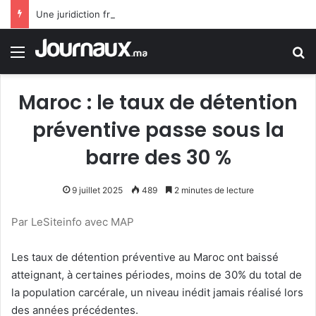
Une juridiction française annule l’interdiction du burkini sur une plage
Menu
R
Maroc : le taux de détention
préventive passe sous la
barre des 30 %
9 juillet 2025
489
2 minutes de lecture
Par LeSiteinfo avec MAP
Les taux de détention préventive au Maroc ont baissé
atteignant, à certaines périodes, moins de 30% du total de
la population carcérale, un niveau inédit jamais réalisé lors
des années précédentes.