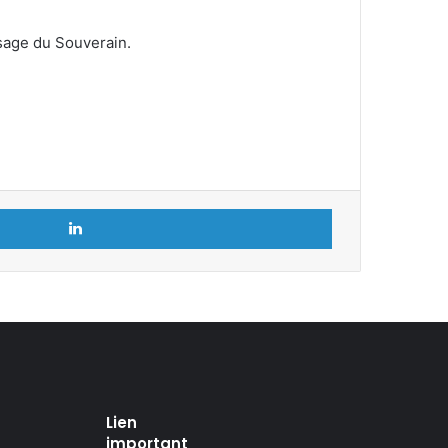
sage du Souverain.
Linkedin
Lien
important