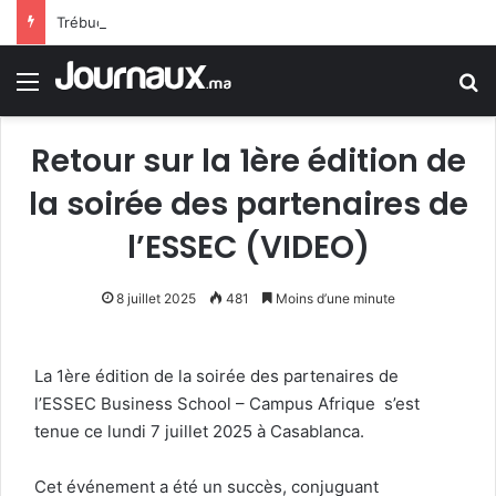
Trébuchement administratif en France : la justice donne raison à un jeune homme rejeté de la police en raison d’une trace de prière
Menu
R
Retour sur la 1ère édition de
la soirée des partenaires de
l’ESSEC (VIDEO)
8 juillet 2025
481
Moins d’une minute
La 1ère édition de la soirée des partenaires de
l’ESSEC Business School – Campus Afrique s’est
tenue ce lundi 7 juillet 2025 à Casablanca.
Cet événement a été un succès, conjuguant