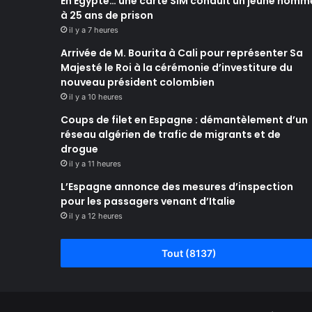
En Égypte… une carte SIM conduit un jeune homm
à 25 ans de prison
il y a 7 heures
Arrivée de M. Bourita à Cali pour représenter Sa
Majesté le Roi à la cérémonie d’investiture du
nouveau président colombien
il y a 10 heures
Coups de filet en Espagne : démantèlement d’un
réseau algérien de trafic de migrants et de
drogue
il y a 11 heures
L’Espagne annonce des mesures d’inspection
pour les passagers venant d’Italie
il y a 12 heures
Tout (8137)