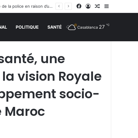
Facebook
Connexion
Article Aléatoire
Sidebar (barr
Trébuchement administratif en France : la justice donne raison à un jeune homme rejeté de la police en raison d’une trace de prière
℃
27
NAL
POLITIQUE
SANTÉ
Casablanca
santé, une
la vision Royale
loppement socio-
e Maroc