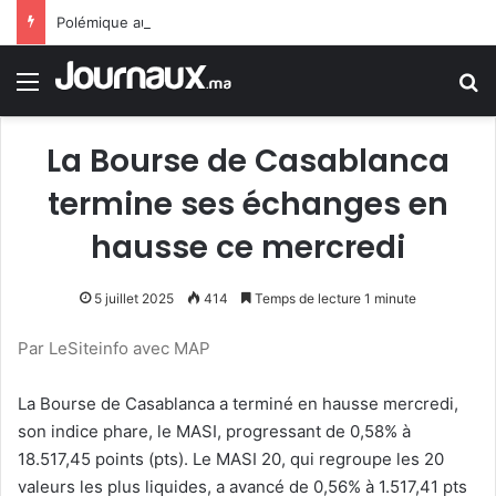
Polémique au parlement espagnol après la comparaison des migrants à des (rats)
Menu
R
La Bourse de Casablanca
termine ses échanges en
hausse ce mercredi
5 juillet 2025
414
Temps de lecture 1 minute
Par LeSiteinfo avec MAP
La Bourse de Casablanca a terminé en hausse mercredi,
son indice phare, le MASI, progressant de 0,58% à
18.517,45 points (pts). Le MASI 20, qui regroupe les 20
valeurs les plus liquides, a avancé de 0,56% à 1.517,41 pts