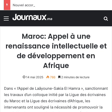
Nouvel accord irano-omanais sur la circulation des navires dans le détroit d’Ormuz
Menu
R
Maroc: Appel à une
renaissance intellectuelle et
de développement en
Afrique
14 mai 2025
766
2 minutes de lecture
Dans « l’Appel de Laâyoune-Sakia El Hamra », sanctionnant
les travaux d’un colloque initié par la Ligue des écrivaines
du Maroc et la Ligue des écrivaines d’Afrique, les
intervenants ont souligné la nécessité de promouvoir la