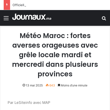
Officiellement.. Trump interdit l’octroi de la citoyenneté américaine par le droit du sol
Menu
R
Météo Maroc : fortes
averses orageuses avec
grêle locale mardi et
mercredi dans plusieurs
provinces
13 mai 2025
643
Moins d’une minute
Par LeSiteinfo avec MAP