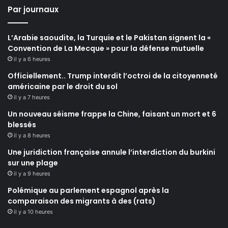
Par journaux
L’Arabie saoudite, la Turquie et le Pakistan signent la «
Convention de La Mecque » pour la défense mutuelle
il y a 6 heures
Officiellement.. Trump interdit l’octroi de la citoyenneté
américaine par le droit du sol
il y a 7 heures
Un nouveau séisme frappe la Chine, faisant un mort et 6
blessés
il y a 8 heures
Une juridiction française annule l’interdiction du burkini
sur une plage
il y a 9 heures
Polémique au parlement espagnol après la
comparaison des migrants à des (rats)
il y a 10 heures