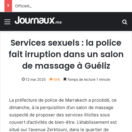
Officiellement.. Trump interdit l’octroi de la citoyenneté américaine par le droit du sol
Menu
R
Services sexuels : la police
fait irruption dans un salon
de massage à Guéliz
12 mai 2025
646
Temps de lecture 1 minute
La préfecture de police de Marrakech a procédé, ce
dimanche, à la perquisition d’un salon de massage
suspecté de proposer des services illicites sous
couvert d’activités de bien-être. L’établissement est
situé sur l’avenue Zerktouni, dans le quartier de