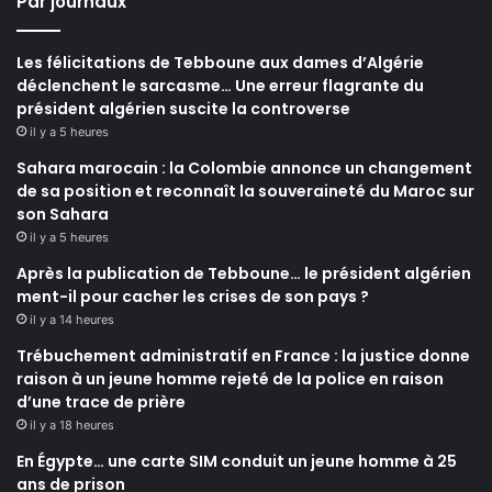
Par journaux
Les félicitations de Tebboune aux dames d’Algérie
déclenchent le sarcasme… Une erreur flagrante du
président algérien suscite la controverse
il y a 5 heures
Sahara marocain : la Colombie annonce un changement
de sa position et reconnaît la souveraineté du Maroc sur
son Sahara
il y a 5 heures
Après la publication de Tebboune… le président algérien
ment-il pour cacher les crises de son pays ?
il y a 14 heures
Trébuchement administratif en France : la justice donne
raison à un jeune homme rejeté de la police en raison
d’une trace de prière
il y a 18 heures
En Égypte… une carte SIM conduit un jeune homme à 25
ans de prison