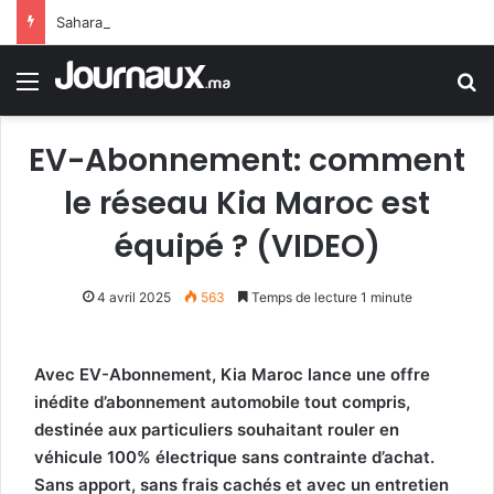
Sahara marocain : la Colombie annonce un changement de sa position et reconnaît la souveraineté du Maroc sur son Sahara
Menu
R
EV-Abonnement: comment
le réseau Kia Maroc est
équipé ? (VIDEO)
4 avril 2025
563
Temps de lecture 1 minute
Avec EV-Abonnement, Kia Maroc lance une offre
inédite d’abonnement automobile tout compris,
destinée aux particuliers souhaitant rouler en
véhicule 100% électrique sans contrainte d’achat.
Sans apport, sans frais cachés et avec un entretien