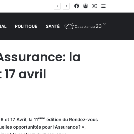
Facebook
Connexion
Article Aléatoire
Sidebar (barr
℃
23
NAL
POLITIQUE
SANTÉ
Casablanca
Assurance: la
 17 avril
ème
et 17 Avril, la 11
édition du Rendez-vous
uelles opportunités pour l’Assurance? »,