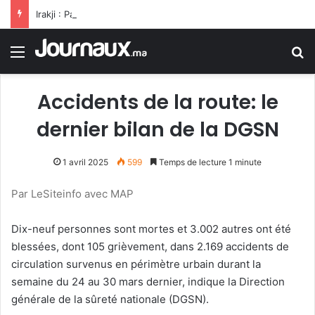
Irakji : Pas de négociations avec Washington pour le moment, leur reprise est liée à la fin des violations
Menu
R
Accidents de la route: le
dernier bilan de la DGSN
1 avril 2025
599
Temps de lecture 1 minute
Par LeSiteinfo avec MAP
Dix-neuf personnes sont mortes et 3.002 autres ont été
blessées, dont 105 grièvement, dans 2.169 accidents de
circulation survenus en périmètre urbain durant la
semaine du 24 au 30 mars dernier, indique la Direction
générale de la sûreté nationale (DGSN).