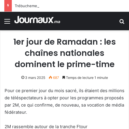
Trébuchement administratif en France : la justice donne raison à un jeune homme rejeté de la police en raison d’une trace de prière
Menu
R
1er jour de Ramadan : les
chaînes nationales
dominent le prime-time
3 mars 2025
687
Temps de lecture 1 minute
Pour ce premier jour du mois sacré, ils étaient des millions
de téléspectateurs à opter pour
les programmes proposés
par 2M,
ce
qui confirme, de nouveau, sa vocation de média
fédérateur.
2M
rassemble autour de
la tranche
Ftour