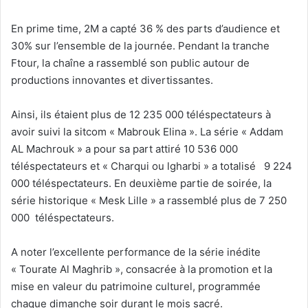
En prime time,
2M
a capté 36 % des parts d’audience
et
30%
sur l’ensemble de la journée
.
Pendant la tranche
Ftour
,
la cha
î
ne
a rassemblé son public autour de
productions innovantes et divertissantes.
Ainsi, ils étaient
plus de 12 235 000 téléspectateurs à
avoir suivi la sitcom « Mabrouk Elina »
. La série «
Addam
AL
Machrouk
» a pour sa part attiré 10 536 000
téléspectateurs et «
Charqui
ou
lgharbi
» a totalisé 9 224
000 téléspectateurs. En deuxième partie de soirée, la
série historique «
Mesk
Lille » a
rassemblé
plus de 7 250
000 téléspectateurs.
A noter l’excellente performance de la série inédite
«
Tourate
Al Maghrib », consacrée à la promotion et la
mise en valeur du patrimoine culturel, programmée
chaque dimanche soir
durant le mois sacré
.